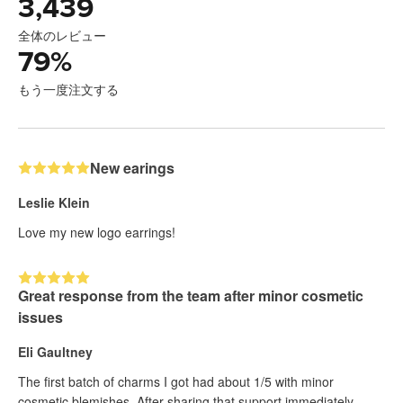
3,439
全体のレビュー
79
%
もう一度注文する
New earings
Leslie Klein
Love my new logo earrings!
Great response from the team after minor cosmetic
issues
Eli Gaultney
The first batch of charms I got had about 1/5 with minor
cosmetic blemishes. After sharing that support immediately