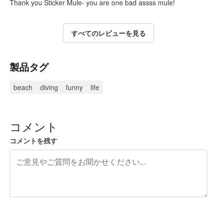
Thank you Sticker Mule- you are one bad assss mule!
すべてのレビューを見る
製品タグ
beach
diving
funny
life
コメント
コメントを残す
残り240文字