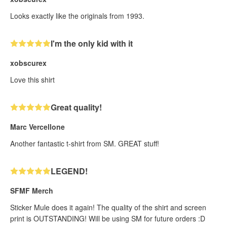
Looks exactly like the originals from 1993.
I'm the only kid with it
xobscurex
Love this shirt
Great quality!
Marc Vercellone
Another fantastic t-shirt from SM. GREAT stuff!
LEGEND!
SFMF Merch
Sticker Mule does it again! The quality of the shirt and screen
print is OUTSTANDING! Will be using SM for future orders :D