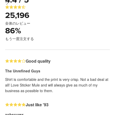
4.4 / 5
25,196
全体のレビュー
86
%
もう一度注文する
Good quality
The Unrefined Guys
Shirt is comfortable and the print is very crisp. Not a bad deal at
all! Love Sticker Mule and will always give as much of my
business as possible to them.
Just like '93
xobscurex