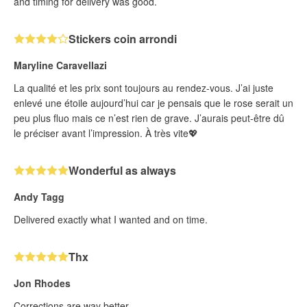
and timing for delivery was good.
Stickers coin arrondi
Maryline Caravellazi
La qualité et les prix sont toujours au rendez-vous. J’ai juste
enlevé une étoile aujourd’hui car je pensais que le rose serait un
peu plus fluo mais ce n’est rien de grave. J’aurais peut-être dû
le préciser avant l’impression. À très vite💖
Wonderful as always
Andy Tagg
Delivered exactly what I wanted and on time.
Thx
Jon Rhodes
Corrections are way better