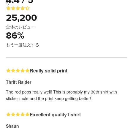
4.4 / 5
25,200
全体のレビュー
86
%
もう一度注文する
Really solid print
Thrift Raider
The red pops really well! This is probably my 30th shirt with
sticker mule and the print keep getting better!
Excellent quality t shirt
Shaun