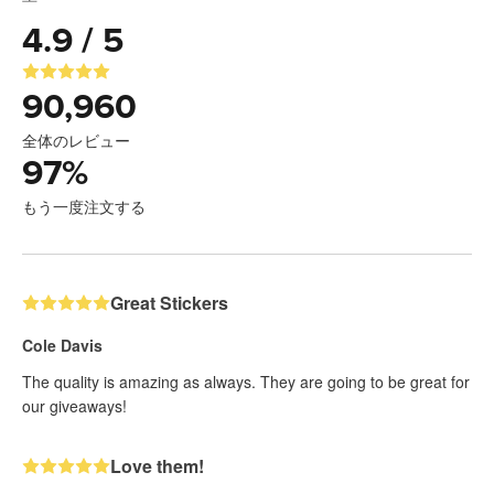
4.9 / 5
90,960
全体のレビュー
97
%
もう一度注文する
Great Stickers
Cole Davis
The quality is amazing as always. They are going to be great for
our giveaways!
Love them!