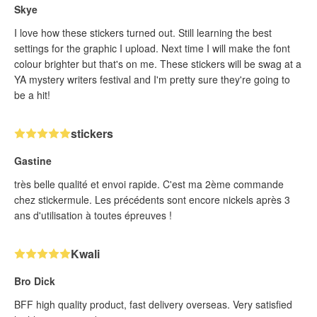
Skye
I love how these stickers turned out. Still learning the best
settings for the graphic I upload. Next time I will make the font
colour brighter but that's on me. These stickers will be swag at a
YA mystery writers festival and I'm pretty sure they're going to
be a hit!
stickers
Gastine
très belle qualité et envoi rapide. C'est ma 2ème commande
chez stickermule. Les précédents sont encore nickels après 3
ans d'utilisation à toutes épreuves !
Kwali
Bro Dick
BFF high quality product, fast delivery overseas. Very satisfied