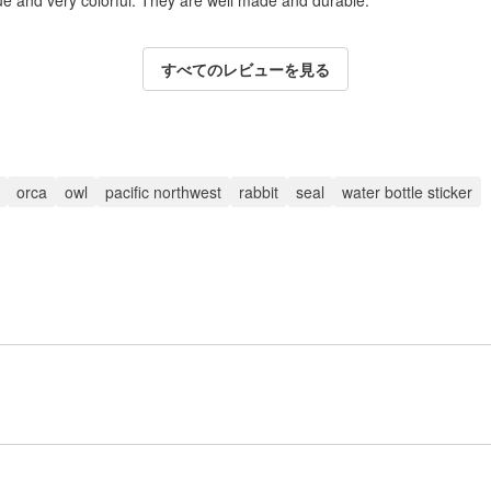
ue and very colorful. They are well made and durable.
すべてのレビューを見る
orca
owl
pacific northwest
rabbit
seal
water bottle sticker