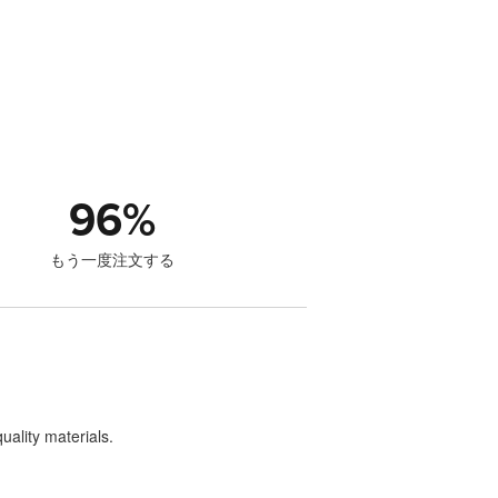
96
%
もう一度注文する
uality materials.