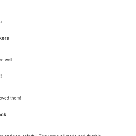
u
ckers
d well.
!
loved them!
ack