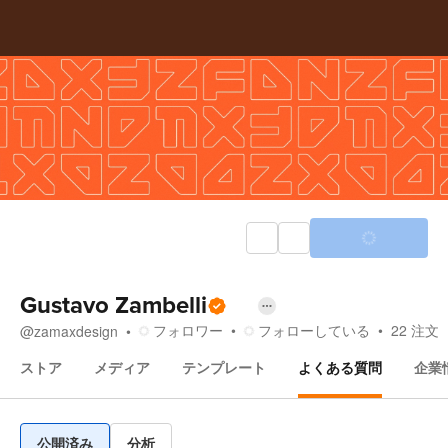
Gustavo Zambelli
フォロワー
フォローしている
22
注文
@
zamaxdesign
ストア
メディア
テンプレート
よくある質問
企業
よくある質問
公開済み
分析