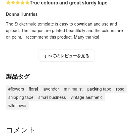
True colours and great sturdy tape
Donna Huntriss
The Stickermule template is easy to download and use and
upload. The images are printed beautifully and the colours are
on point. I recommend this product. Many thanks!
すべてのレビューを見る
製品タグ
#flowers
floral
lavender
minimalist
packing tape
rose
shipping tape
small business
vintage aesthetic
wildflower
コメント