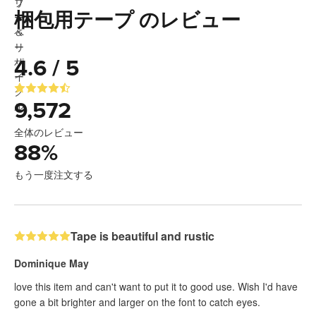
梱包用テープ のレビュー
4.6 / 5
9,572
全体のレビュー
88
%
もう一度注文する
Tape is beautiful and rustic
Dominique May
love this item and can't want to put it to good use. Wish I'd have
gone a bit brighter and larger on the font to catch eyes.