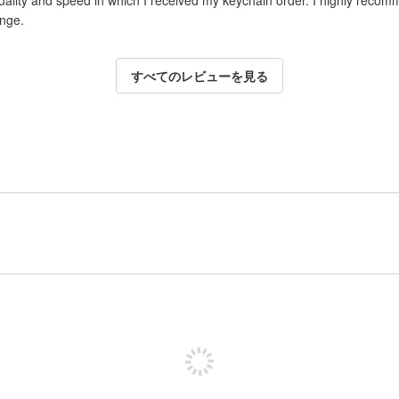
uality and speed in which I received my keychain order. I highly recom
ange.
すべてのレビューを見る
投稿するためにサインアップする