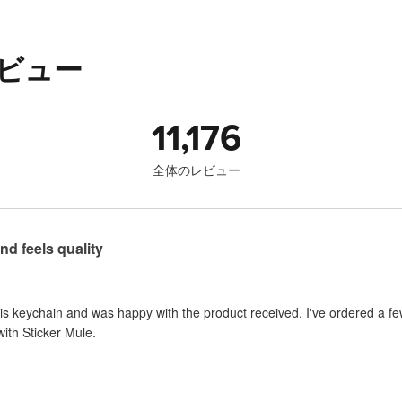
ビュー
11,176
全体のレビュー
nd feels quality
is keychain and was happy with the product received. I've ordered a fe
with Sticker Mule.