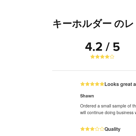
キーホルダー のレ
4.2 / 5
Looks great a
Shawn
Ordered a small sample of th
will continue doing business 
Quality