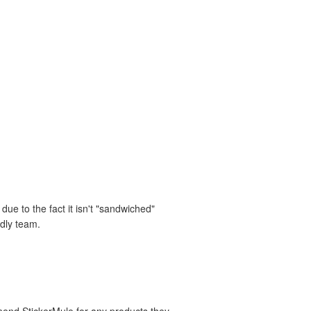
ue to the fact it isn't "sandwiched"
ndly team.