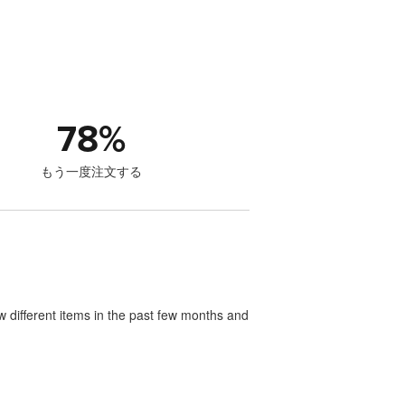
78
%
もう一度注文する
w different items in the past few months and