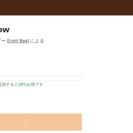
ow
ダー
Emiri Best
による
追加すると28%お得です