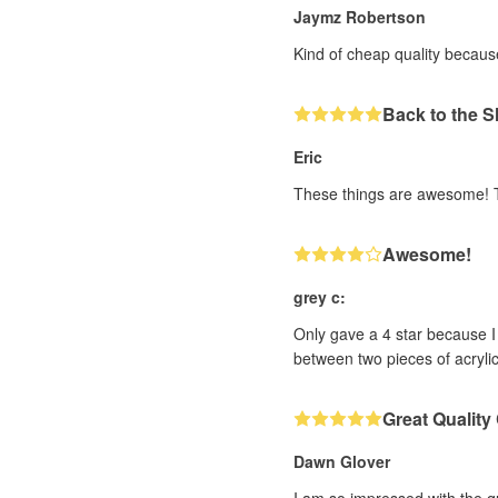
Jaymz Robertson
Kind of cheap quality becaus
Back to the 
Eric
These things are awesome! Th
Awesome!
grey c:
Only gave a 4 star because I 
between two pieces of acryli
Great Qualit
Dawn Glover