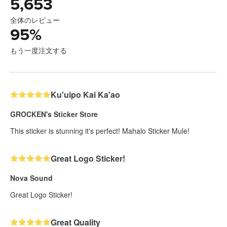
5,653
全体のレビュー
95
%
もう一度注文する
Ku'uipo Kai Ka'ao
GROCKEN's Sticker Store
This sticker is stunning it's perfect! Mahalo Sticker Mule!
Great Logo Sticker!
Nova Sound
Great Logo Sticker!
Great Quality