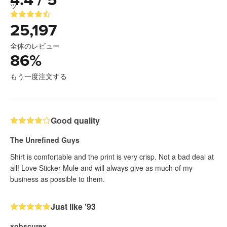
4.4 / 5
25,197
全体のレビュー
86
%
もう一度注文する
Good quality
The Unrefined Guys
Shirt is comfortable and the print is very crisp. Not a bad deal at
all! Love Sticker Mule and will always give as much of my
business as possible to them.
Just like '93
xobscurex