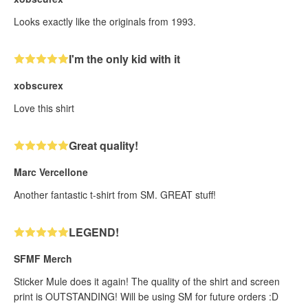
Looks exactly like the originals from 1993.
I'm the only kid with it
xobscurex
Love this shirt
Great quality!
Marc Vercellone
Another fantastic t-shirt from SM. GREAT stuff!
LEGEND!
SFMF Merch
Sticker Mule does it again! The quality of the shirt and screen
print is OUTSTANDING! Will be using SM for future orders :D