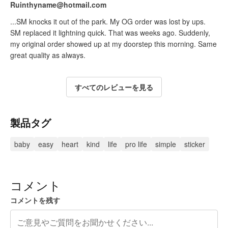
Ruinthyname@hotmail.com
...SM knocks it out of the park. My OG order was lost by ups.
SM replaced it lightning quick. That was weeks ago. Suddenly,
my original order showed up at my doorstep this morning. Same
great quality as always.
すべてのレビューを見る
製品タグ
baby
easy
heart
kind
life
pro life
simple
sticker
コメント
コメントを残す