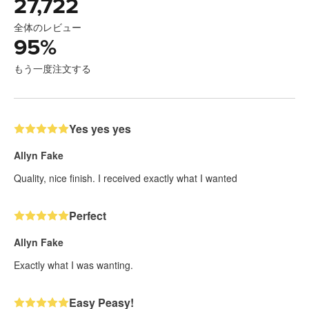
27,722
全体のレビュー
95
%
もう一度注文する
Yes yes yes
Allyn Fake
Quality, nice finish. I received exactly what I wanted
Perfect
Allyn Fake
Exactly what I was wanting.
Easy Peasy!