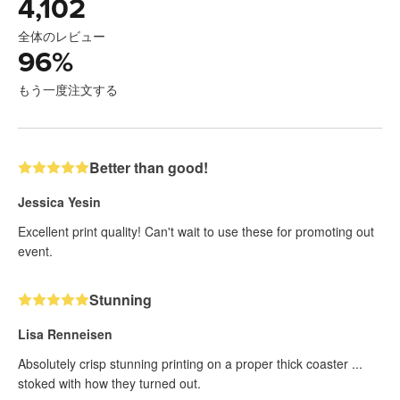
4,102
全体のレビュー
96
%
もう一度注文する
Better than good!
Jessica Yesin
Excellent print quality! Can't wait to use these for promoting out
event.
Stunning
Lisa Renneisen
Absolutely crisp stunning printing on a proper thick coaster ...
stoked with how they turned out.