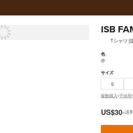
ISB FA
Tシャツ
i
色
赤
サイズ
S
複数購入
子供用
•
US$30
送
+