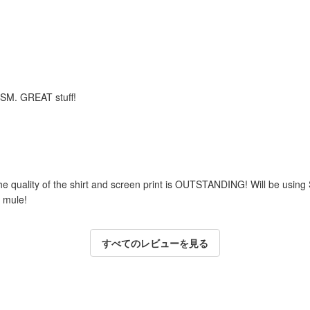
m SM. GREAT stuff!
he quality of the shirt and screen print is OUTSTANDING! Will be using
 mule!
すべてのレビューを見る