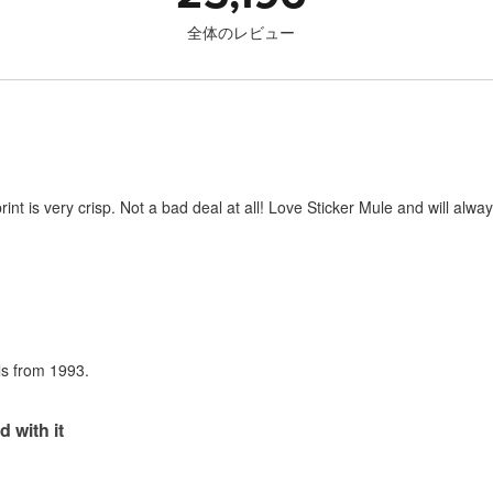
全体のレビュー
print is very crisp. Not a bad deal at all! Love Sticker Mule and will al
als from 1993.
d with it