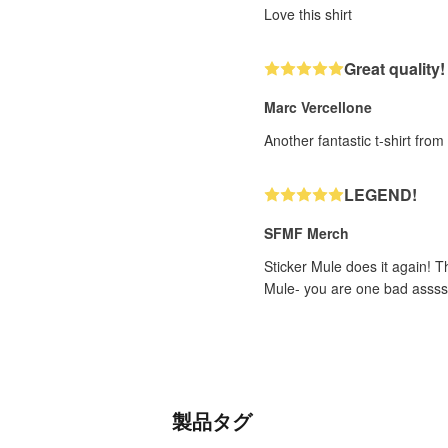
Love this shirt
Great quality!
Marc Vercellone
Another fantastic t-shirt fro
LEGEND!
SFMF Merch
Sticker Mule does it again! T
Mule- you are one bad assss
製品タグ