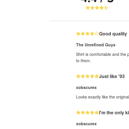
Good quality
The Unrefined Guys
Shirt is comfortable and the 
to them.
Just like '93
xobscurex
Looks exactly like the origin
I'm the only ki
xobscurex