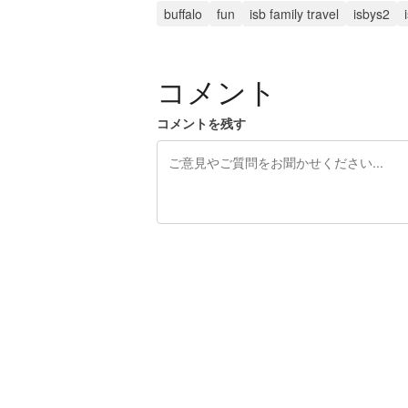
buffalo
fun
isb family travel
isbys2
コメント
コメントを残す
残り240文字