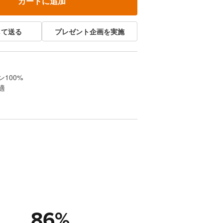
カートに追加
して送る
プレゼント企画を実施
100%
適
86
%