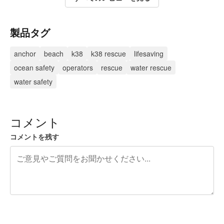
製品タグ
anchor
beach
k38
k38 rescue
lifesaving
ocean safety
operators
rescue
water rescue
water safety
コメント
コメントを残す
残り240文字