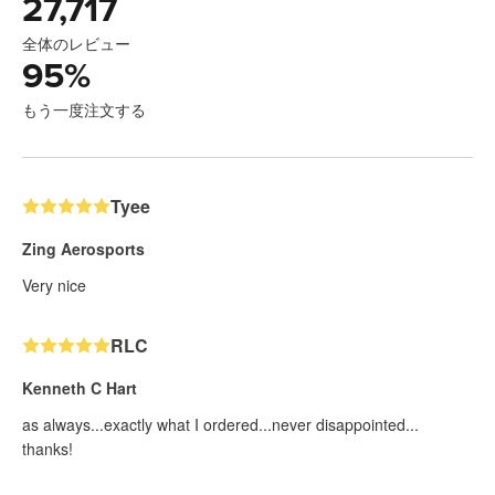
27,717
全体のレビュー
95
%
もう一度注文する
Tyee
Zing Aerosports
Very nice
RLC
Kenneth C Hart
as always...exactly what I ordered...never disappointed...
thanks!