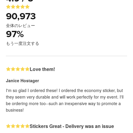
90,973
全体のレビュー
97
%
もう一度注文する
Love them!
Janice Hostager
I'm so glad I ordered these! I ordered the economy sticker, but
they seem very durable and will work perfectly for my event. I'll
be ordering more too--such an inexpensive way to promote a
business!
Stickers Great - Delivery was an issue