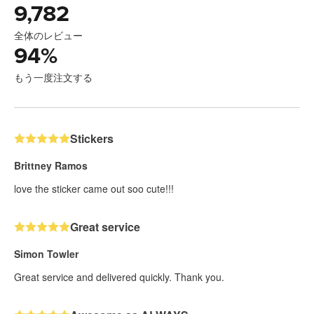
9,782
全体のレビュー
94
%
もう一度注文する
Stickers
Brittney Ramos
love the sticker came out soo cute!!!
Great service
Simon Towler
Great service and delivered quickly. Thank you.