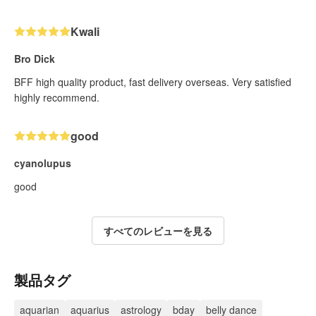
Kwali
Bro Dick
BFF high quality product, fast delivery overseas. Very satisfied
highly recommend.
good
cyanolupus
good
すべてのレビューを見る
製品タグ
aquarian
aquarius
astrology
bday
belly dance