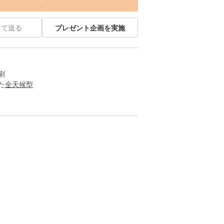
して送る
プレゼント企画を実施
刷
た
全天候型