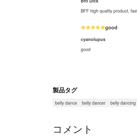
Bro Dick
BFF high quality product, fas
good
cyanolupus
good
製品タグ
belly dance
belly dancer
belly dancing
コメント