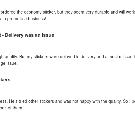
I ordered the economy sticker, but they seem very durable and will work 
y to promote a business!
t - Delivery was an issue
gh quality. But my stickers were delayed in delivery and almost missed t
uge issue.
ckers
ss. He’s tried other stickers and was not happy with the quality. So I 
look of them.