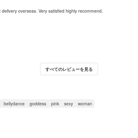
t delivery overseas. Very satisfied highly recommend.
すべてのレビューを見る
bellydance
goddess
pink
sexy
woman