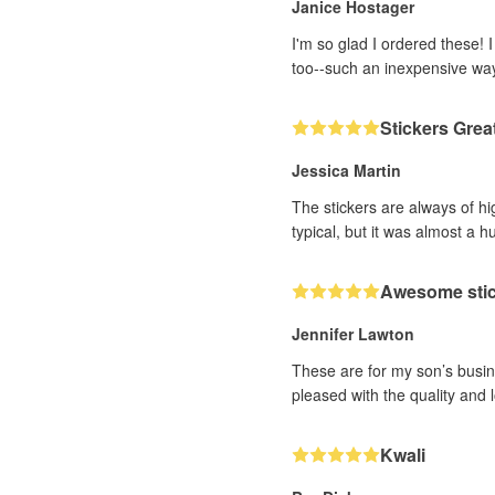
Janice Hostager
I'm so glad I ordered these! 
too--such an inexpensive wa
Stickers Grea
Jessica Martin
The stickers are always of hi
typical, but it was almost a h
Awesome sti
Jennifer Lawton
These are for my son’s busine
pleased with the quality and 
Kwali