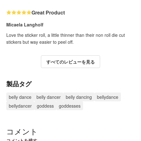
Great Product
Micaela Langholf
Love the sticker roll, a little thinner than their non roll die cut
stickers but way easier to peel off.
すべてのレビューを見る
製品タグ
belly dance
belly dancer
belly dancing
bellydance
bellydancer
goddess
goddesses
コメント
コメントを残す