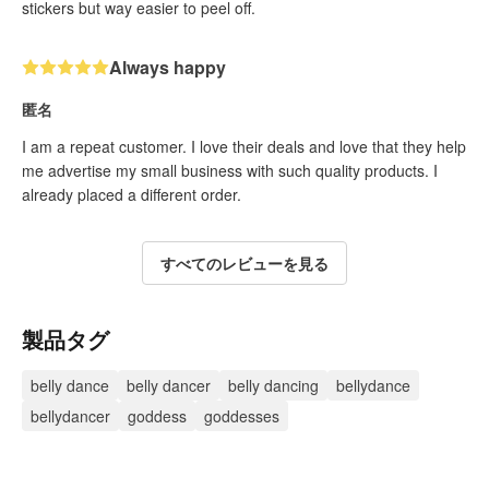
stickers but way easier to peel off.
Always happy
匿名
I am a repeat customer. I love their deals and love that they help
me advertise my small business with such quality products. I
already placed a different order.
すべてのレビューを見る
製品タグ
belly dance
belly dancer
belly dancing
bellydance
bellydancer
goddess
goddesses