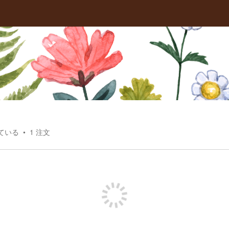
ている
1
注文