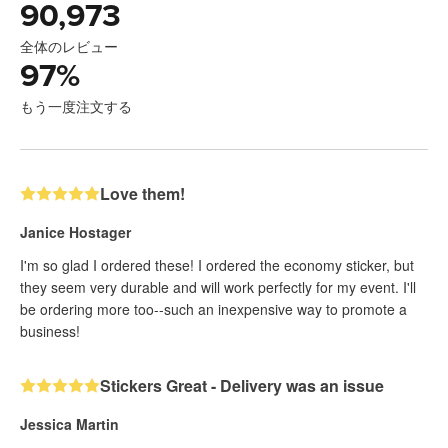
90,973
全体のレビュー
97
%
もう一度注文する
Love them!
Janice Hostager
I'm so glad I ordered these! I ordered the economy sticker, but
they seem very durable and will work perfectly for my event. I'll
be ordering more too--such an inexpensive way to promote a
business!
Stickers Great - Delivery was an issue
Jessica Martin