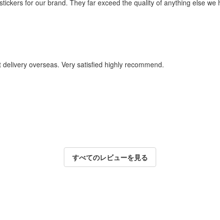
 stickers for our brand. They far exceed the quality of anything else we
t delivery overseas. Very satisfied highly recommend.
すべてのレビューを見る