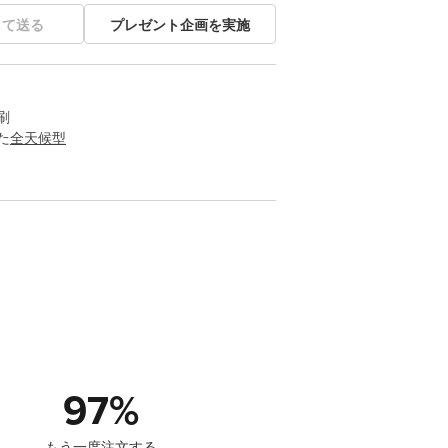
して送る
プレゼント企画を実施
刷
た
全天候型
97
%
もう一度注文する