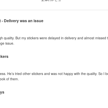
t - Delivery was an issue
gh quality. But my stickers were delayed in delivery and almost missed t
uge issue.
ckers
ss. He’s tried other stickers and was not happy with the quality. So I 
look of them.
ays