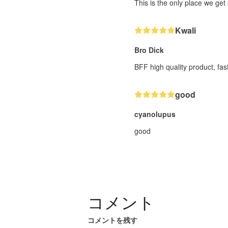
This is the only place we get
Kwali
Bro Dick
BFF high quality product, fas
good
cyanolupus
good
コメント
コメントを残す