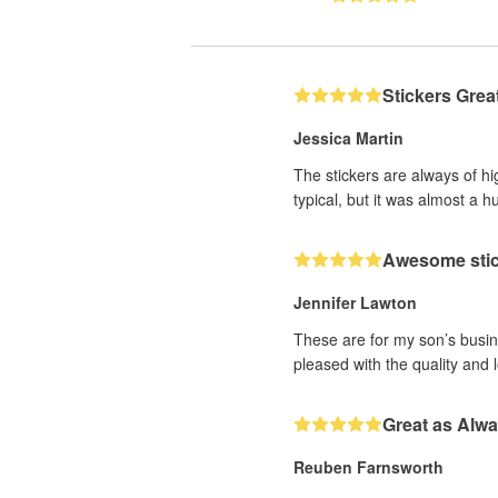
Stickers Grea
Jessica Martin
The stickers are always of hi
typical, but it was almost a h
Awesome sti
Jennifer Lawton
These are for my son’s busine
pleased with the quality and 
Great as Alw
Reuben Farnsworth