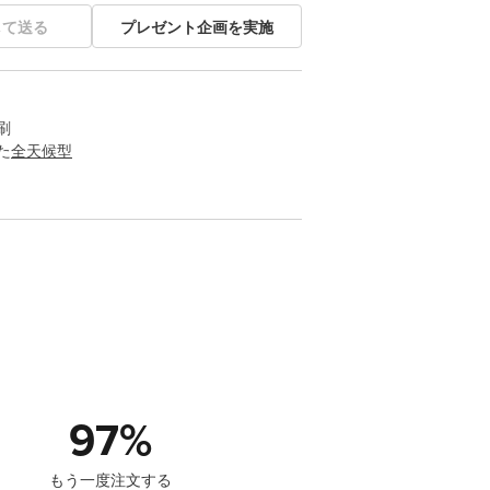
して送る
プレゼント企画を実施
刷
た
全天候型
97
%
もう一度注文する