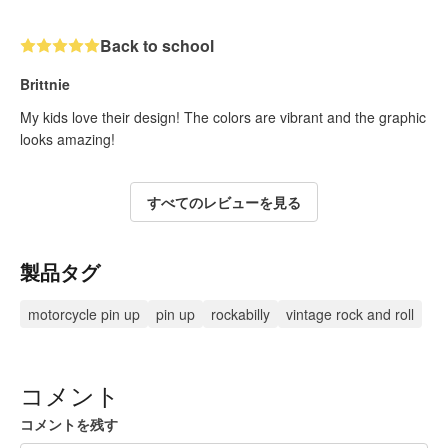
Back to school
Brittnie
My kids love their design! The colors are vibrant and the graphic
looks amazing!
すべてのレビューを見る
製品タグ
motorcycle pin up
pin up
rockabilly
vintage rock and roll
コメント
コメントを残す