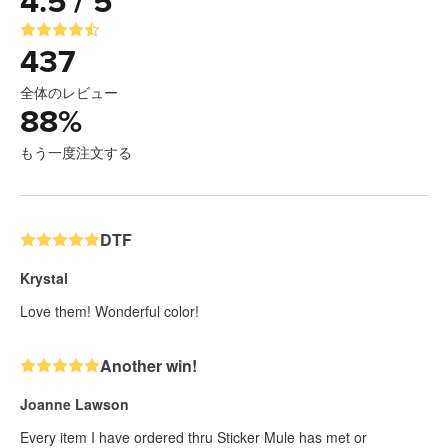
4.5 / 5
437
全体のレビュー
88
%
もう一度注文する
DTF
Krystal
Love them! Wonderful color!
Another win!
Joanne Lawson
Every item I have ordered thru Sticker Mule has met or