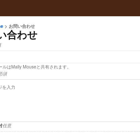
se
お問い合わせ
い合わせ
須
ルはMally Mouseと共有されます。
必須
付
任意