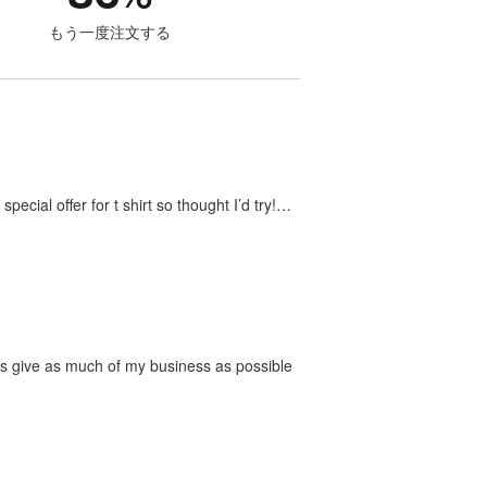
もう一度注文する
ecial offer for t shirt so thought I’d try!…
ways give as much of my business as possible