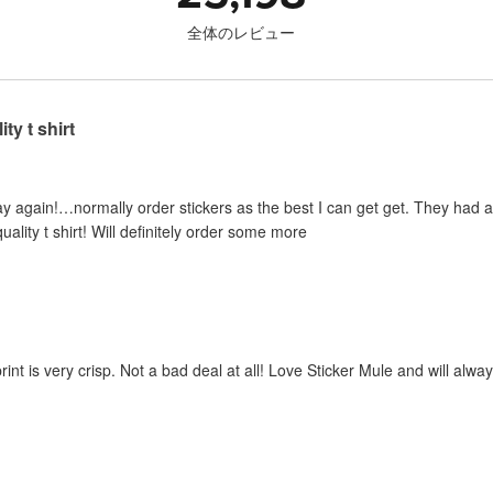
全体のレビュー
ty t shirt
y again!…normally order stickers as the best I can get get. They had a sp
uality t shirt! Will definitely order some more
print is very crisp. Not a bad deal at all! Love Sticker Mule and will al