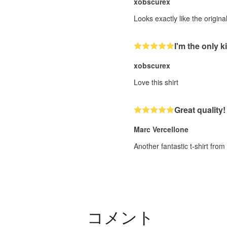
xobscurex
Looks exactly like the origin
I'm the only ki
xobscurex
Love this shirt
Great quality!
Marc Vercellone
Another fantastic t-shirt fro
コメント