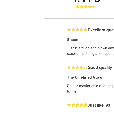
Excellent quali
Shaun
T shirt arrived and blown awa
excellent printing and super q
Good quality
The Unrefined Guys
Shirt is comfortable and the 
to them.
Just like '93