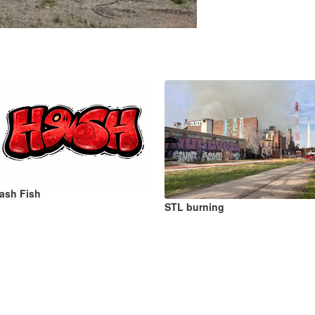
ash Fish
STL burning