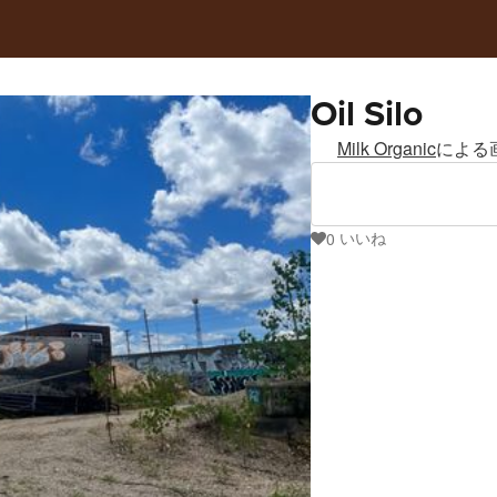
Oil Silo
Milk Organic
による
いいね
0
0