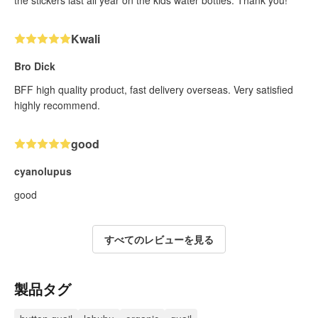
Kwali
Bro Dick
BFF high quality product, fast delivery overseas. Very satisfied
highly recommend.
good
cyanolupus
good
すべてのレビューを見る
製品タグ