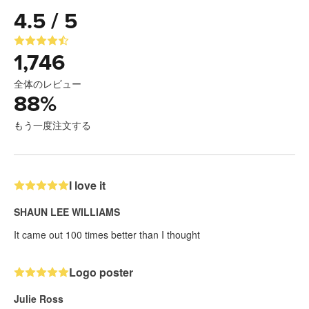
4.5 / 5
1,746
全体のレビュー
88
%
もう一度注文する
I love it
SHAUN LEE WILLIAMS
It came out 100 times better than I thought
Logo poster
Julie Ross