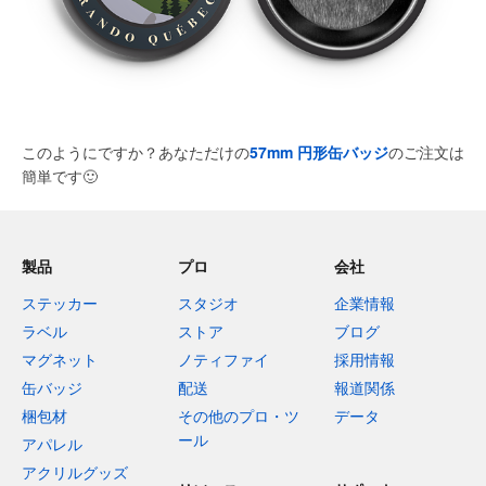
このようにですか？あなただけの
57mm 円形缶バッジ
のご注文は
簡単です
🙂
製品
プロ
会社
ステッカー
スタジオ
企業情報
ラベル
ストア
ブログ
マグネット
ノティファイ
採用情報
缶バッジ
配送
報道関係
梱包材
その他のプロ・ツ
データ
ール
アパレル
アクリルグッズ