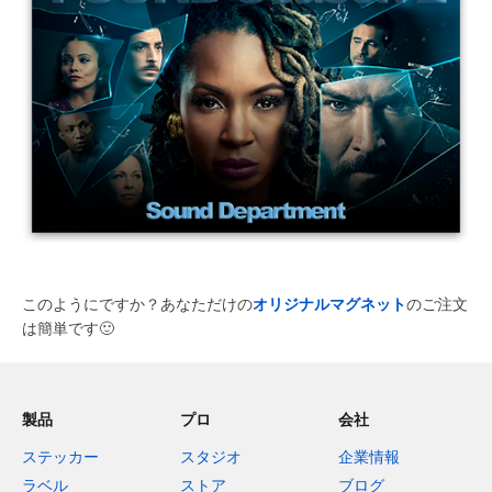
このようにですか？あなただけの
オリジナルマグネット
のご注文
は簡単です
🙂
製品
プロ
会社
ステッカー
スタジオ
企業情報
ラベル
ストア
ブログ