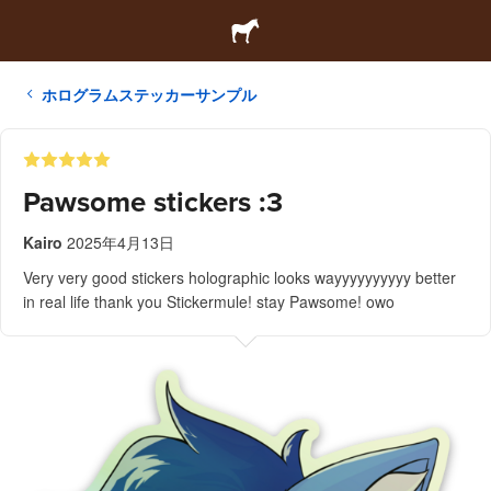
ホログラムステッカーサンプル
Pawsome stickers :3
Kairo
2025年4月13日
Very very good stickers holographic looks wayyyyyyyyyy better
in real life thank you Stickermule! stay Pawsome! owo