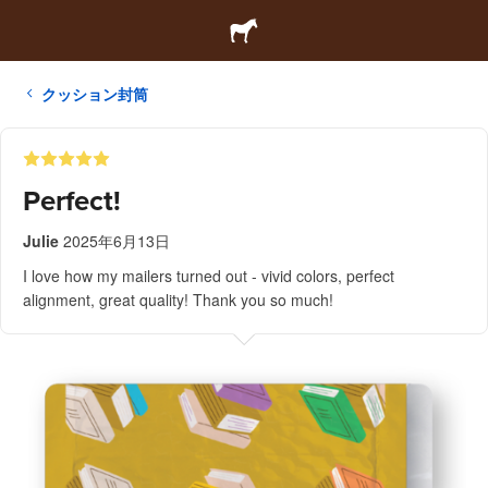
クッション封筒
Perfect!
Julie
2025年6月13日
I love how my mailers turned out - vivid colors, perfect
alignment, great quality! Thank you so much!