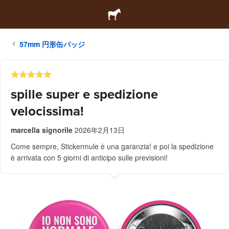
57mm 円形缶バッジ
spille super e spedizione
velocissima!
marcella signorile
2026年2月13日
Come sempre, Stickermule è una garanzia! e poi la spedizione
è arrivata con 5 giorni di anticipo sulle previsioni!