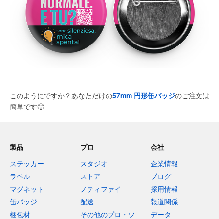
このようにですか？あなただけの
57mm 円形缶バッジ
のご注文は
簡単です
🙂
製品
プロ
会社
ステッカー
スタジオ
企業情報
ラベル
ストア
ブログ
マグネット
ノティファイ
採用情報
缶バッジ
配送
報道関係
梱包材
その他のプロ・ツ
データ