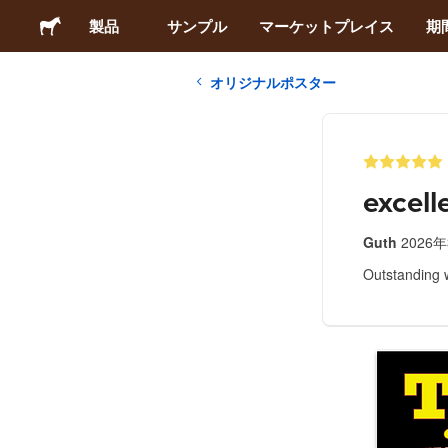
製品
サンプル
マーケットプレイス
期
オリジナルポスター
ステッカー
ラベル
excell
マグネット
Guth
2026
Outstanding w
缶バッジ
梱包材
アパレル
アクリルグッズ