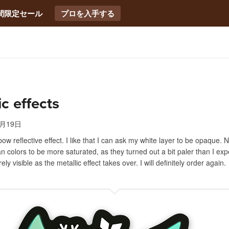
間限定セール
プロを入手する
ic effects
3月19日
nbow reflective effect. I like that I can ask my white layer to be opaque. Ne
n colors to be more saturated, as they turned out a bit paler than I ex
arely visible as the metallic effect takes over. I will definitely order again.