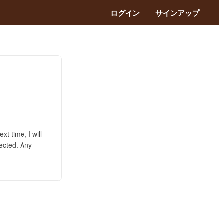
ログイン
サインアップ
xt time, I will
pected. Any