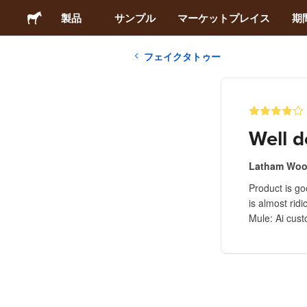
製品
サンプル
マーケットプレイス
期
フェイクタトゥー
ステッカー
ラベル
Well d
マグネット
Latham Wo
Product is go
缶バッジ
is almost rid
Mule: Ai cus
梱包材
アパレル
アクリルグッズ