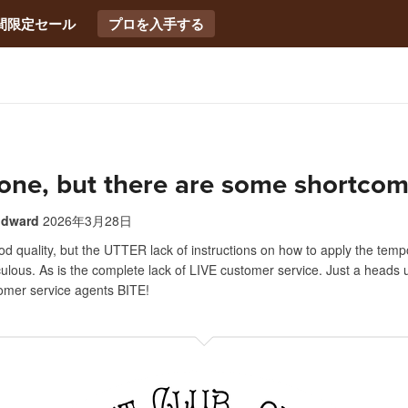
間限定セール
プロを入手する
one, but there are some shortcom
odward
2026年3月28日
od quality, but the UTTER lack of instructions on how to apply the temp
iculous. As is the complete lack of LIVE customer service. Just a heads u
tomer service agents BITE!