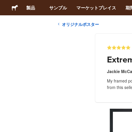
製品
サンプル
マーケットプレイス
期
オリジナルポスター
ステッカー
ラベル
Extre
マグネット
Jackie McC
My framed po
缶バッジ
from this sell
梱包材
アパレル
アクリルグッズ