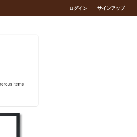
ログイン
サインアップ
merous items