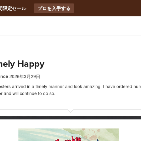
間限定セール
プロを入手する
mely Happy
ance
2026年3月29日
sters arrived in a timely manner and look amazing. I have ordered nu
er and will continue to do so.