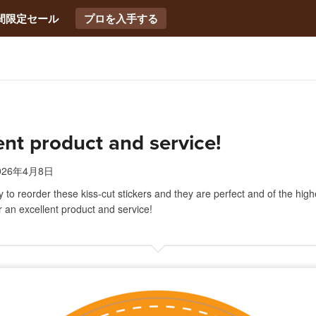
間限定セール
プロを入手する
ent product and service!
026年4月8日
y to reorder these kiss-cut stickers and they are perfect and of the highe
 an excellent product and service!