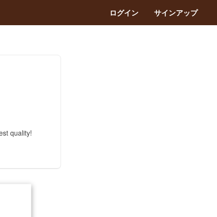
ログイン
サインアップ
st quality!