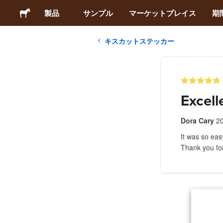
製品
サンプル
マーケットプレイス
期
キスカットステッカー
ステッカー
ラベル
Excell
マグネット
Dora Cary
2
It was so eas
缶バッジ
Thank you for
梱包材
アパレル
アクリルグッズ