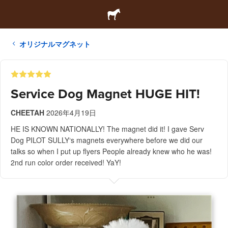
オリジナルマグネット
Service Dog Magnet HUGE HIT!
CHEETAH
2026年4月19日
HE IS KNOWN NATIONALLY! The magnet did it! I gave Serv
Dog PILOT SULLY‘s magnets everywhere before we did our
talks so when I put up flyers People already knew who he was!
2nd run color order received! YaY!