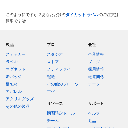
このようにですか？あなただけの
ダイカット ラベル
のご注文は
簡単です
🙂
製品
プロ
会社
ステッカー
スタジオ
企業情報
ラベル
ストア
ブログ
マグネット
ノティファイ
採用情報
缶バッジ
配送
報道関係
梱包材
その他のプロ・ツ
データ
ール
アパレル
アクリルグッズ
リソース
サポート
その他の製品
期間限定セール
ヘルプ
チーム
返品
テンプレート
フィードバック