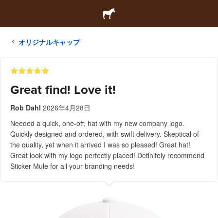
オリジナルキャップ
Great find! Love it!
Rob Dahl
2026年4月28日
Needed a quick, one-off, hat with my new company logo.
Quickly designed and ordered, with swift delivery. Skeptical of
the quality, yet when it arrived I was so pleased! Great hat!
Great look with my logo perfectly placed! Definitely recommend
Sticker Mule for all your branding needs!