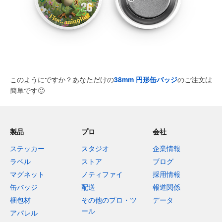
このようにですか？あなただけの
38mm 円形缶バッジ
のご注文は
簡単です
🙂
製品
プロ
会社
ステッカー
スタジオ
企業情報
ラベル
ストア
ブログ
マグネット
ノティファイ
採用情報
缶バッジ
配送
報道関係
梱包材
その他のプロ・ツ
データ
ール
アパレル