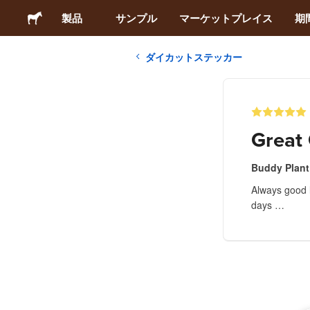
製品
サンプル
マーケットプレイス
期
ダイカットステッカー
ステッカー
ラベル
Great
マグネット
Buddy Plant
Always good l
缶バッジ
days …
梱包材
アパレル
アクリルグッズ