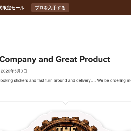
間限定セール
プロを入手する
 Company and Great Product
2026年5月9日
ooking stickers and fast turn around and delivery…. We be ordering m