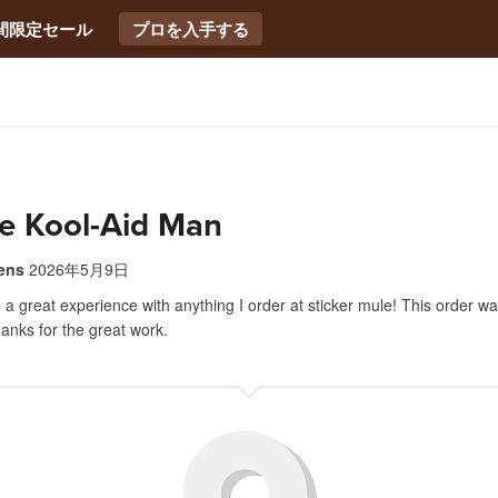
間限定セール
プロを入手する
e Kool-Aid Man
ens
2026年5月9日
 a great experience with anything I order at sticker mule! This order w
anks for the great work.