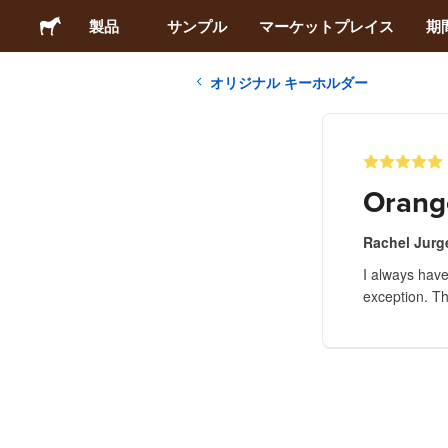
製品
サンプル
マーケットプレイス
期
オリジナル キーホルダー
ステッカー
ラベル
Orang
マグネット
Rachel Jurg
I always have
缶バッジ
exception. Th
梱包材
アパレル
アクリルグッズ