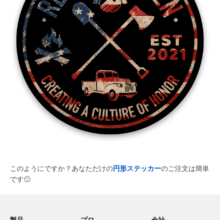
このようにですか？あなただけの
円形ステッカー
のご注文は簡単
です
🙂
製品
プロ
会社