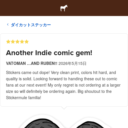
ダイカットステッカー
Another Indie comic gem!
VATOMAN …AND RUBEN!!
2026年5月15日
Stickers came out dope! Very clean print, colors hit hard, and
quality is solid. Looking forward to handing these out to comic
fans at our next event! My only regret is not ordering at a larger
size so will definitely be ordering again. Big shoutout to the
Stickermule familia!