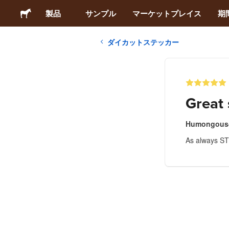
製品
サンプル
マーケットプレイス
期
ダイカットステッカー
ステッカー
ラベル
Great 
マグネット
Humongous
As always ST
缶バッジ
梱包材
アパレル
アクリルグッズ